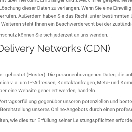
kunft über Herkunft, Empfänger und Zweck Ihrer gespeichert
öschung dieser Daten zu verlangen. Wenn Sie eine Einwillig
 widerrufen. Außerdem haben Sie das Recht, unter bestimmte
 Weiteren steht Ihnen ein Beschwerderecht bei der zuständ
schutz können Sie sich jederzeit an uns wenden.
Delivery Networks (CDN)
ter gehostet (Hoster). Die personenbezogenen Daten, die au
 sich v. a. um IP-Adressen, Kontaktanfragen, Meta- und Ko
ber eine Website generiert werden, handeln.
ertragserfüllung gegenüber unseren potenziellen und beste
n Bereitstellung unseres Online-Angebots durch einen professi
ten, wie dies zur Erfüllung seiner Leistungspflichten erford